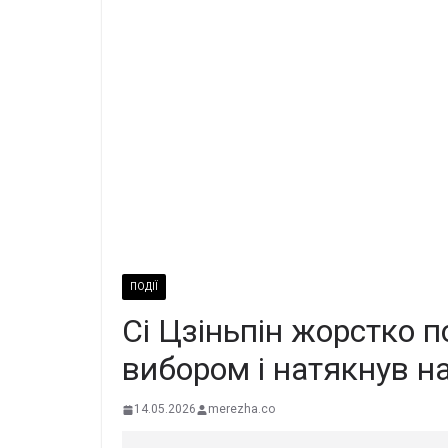
ПОДІЇ
Сі Цзіньпін жорстко 
вибором і натякнув н
14.05.2026
merezha.co