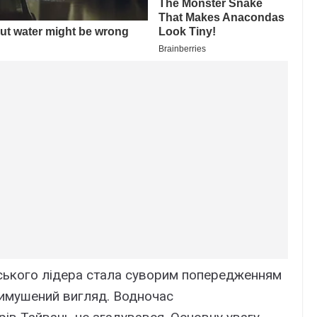
ського лідера стала суворим попередженням
евимушений вигляд. Водночас