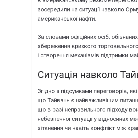
в американському резюме переговор
зосередили на ситуації навколо Ормуз
американської нафти.
За словами офіційних осіб, обізнани
збереження крихкого торговельного
і створення механізмів підтримки май
Ситуація навколо Та
Згідно з підсумками переговорів, які
що Тайвань є найважливішим питання
що в разі неправильного підходу в
небезпечної ситуації у відносинах м
зіткнення чи навіть конфлікт між кра