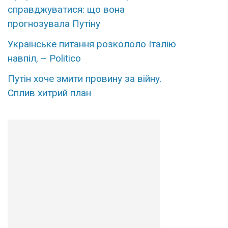
справджуватися: що вона
прогнозувала Путіну
Українське питання розкололо Італію
навпіл, – Politico
Путін хoче змити пpовину за вiйну.
Сплив xитрий план