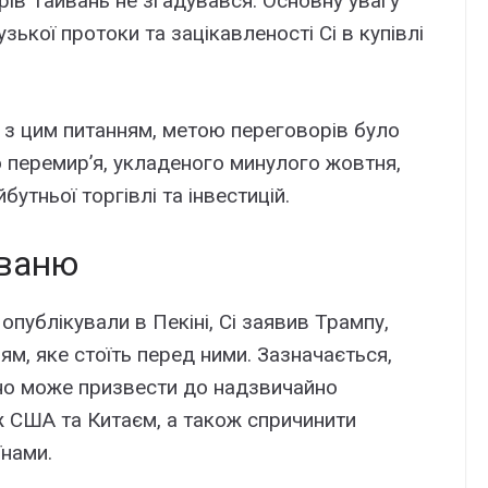
ів Тайвань не згадувався. Основну увагу
ької протоки та зацікавленості Сі в купівлі
х з цим питанням, метою переговорів було
 перемир’я, укладеного минулого жовтня,
бутньої торгівлі та інвестицій.
йваню
 опублікували в Пекіні, Сі заявив Трампу,
м, яке стоїть перед ними. Зазначається,
оно може призвести до надзвичайно
іж США та Китаєм, а також спричинити
їнами.