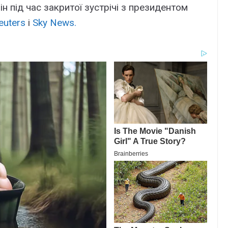
н під час закритої зустрічі з президентом
euters
і
Sky News.