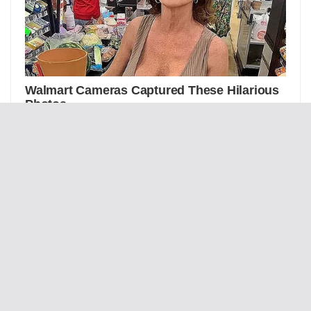
Статус УБД можуть скасувати: в законі
прописали підстави для його анулювання
Водії часто плутають два схожі сині знаки: в
чому між ними різниця
Вам також може сподобатися