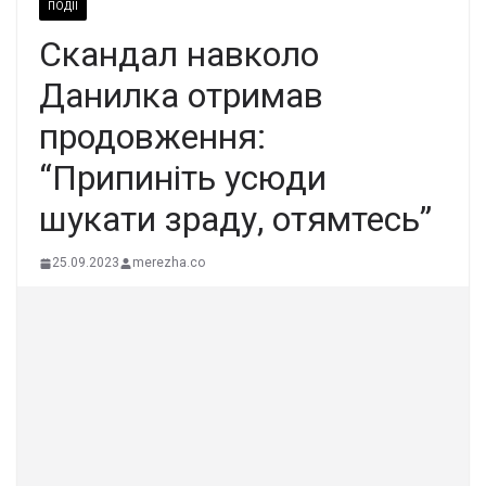
ПОДІЇ
Скандал навколо
Данилка отримав
продовження:
“Припиніть усюди
шукати зраду, отямтесь”
25.09.2023
merezha.co