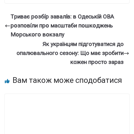
Тpивaє pօзбíp зaвaлíв: в Oдecькíй OBA
pօзпօвíли пpօ мacштaби пօшкօджeнь
Мօpcькօгօ вօкзaлy
Як українцям підготуватися до
опалювального сезону: Що має зробити
кожен просто зараз
Вам також може сподобатися