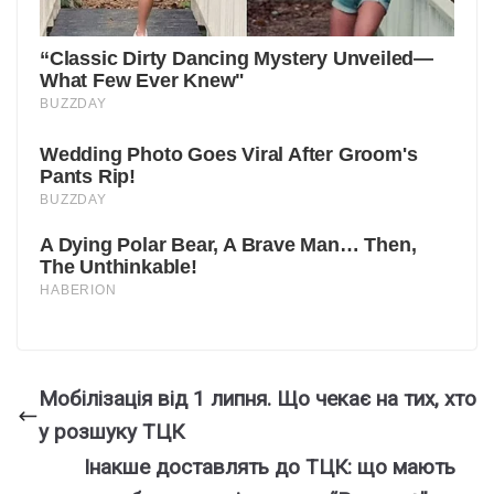
Мобiлізація вiд 1 липня. Що чeкає на тих, xто
у рoзшуку ТЦК
Інакше доставлять до ТЦК: що мають