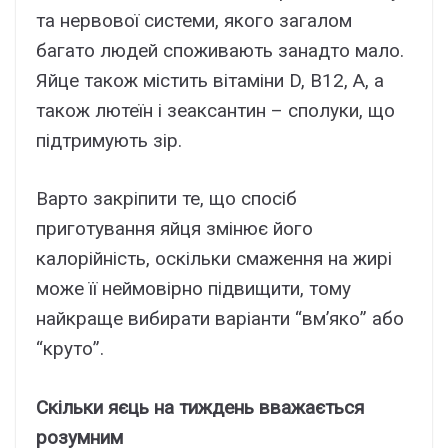
та нервової системи, якого загалом
багато людей споживають занадто мало.
Яйце також містить вітаміни D, B12, A, а
також лютеїн і зеаксантин – сполуки, що
підтримують зір.
Варто закріпити те, що спосіб
приготування яйця змінює його
калорійність, оскільки смаження на жирі
може її неймовірно підвищити, тому
найкраще вибирати варіанти “вм’яко” або
“круто”.
Скільки яєць на тиждень вважається
розумним