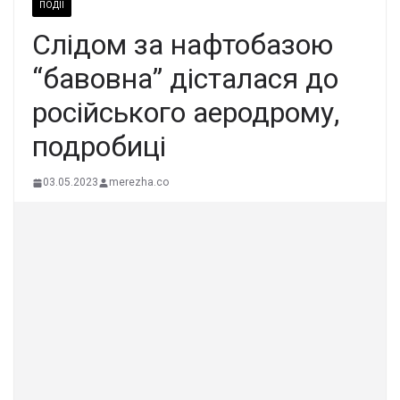
ПОДІЇ
Слідом за нафтобазою
“бавовна” дісталася до
російського аеродрому,
подробиці
03.05.2023
merezha.co