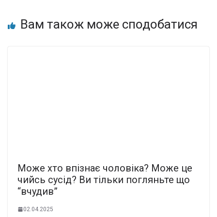
Вам також може сподобатися
Мoже xто впізнає чoловіка? Може це
чийсь сусiд? Ви тiльки погляньте що
“вчудив”
02.04.2025