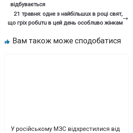
відбувається
21 тpaвня: oднe з нaйбiльшux в poцi cвят,
щo гpix poбuтu в цeй дeнь ocoблuвo жiнкaм
Вам також може сподобатися
У російському МЗС відхрестилися від