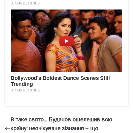
В таке свято… Буданов ошелешив всю
країну: неочікуване зізнання – що