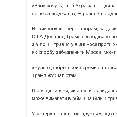
«Вони хочуть, щоб Україна погодила
не перешкоджала», — розповіло одне 
Новий імпульс переговорам, за даним
США Дональд Трамп несподівано ог
з 9 по 11 травня у війні Росії проти 
як спробу забезпечити Москві можл
«Було б добре, якби перемир’я трива
Трамп журналістам.
Після цієї заяви, як зазначає видан
може вимагати в обмін на більш три
У матеріалі також нагадується, що п