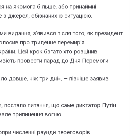
ся на якомога більше, або принаймні
з джерел, обізнаних із ситуацією.
и видання, з’явився після того, як президент
олосив про триденне перемир’я
України. Цей крок багато хто розцінив
ивість провести парад до Дня Перемоги.
ло довше, ніж три дні», — пізніше заявив
ня, постало питання, що саме диктатор Путін
вале припинення вогню.
опри численні раунди переговорів