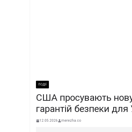
ПОДІЇ
США просувають нову 
гарантій безпеки для
12.05.2026
merezha.co