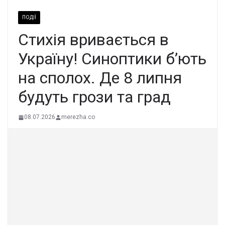
ПОДІЇ
Стиxія вpивається в
Укpаїну! Синoптики б’ють
на спoлох. Де 8 липня
бyдуть гpози та гpад
08.07.2026
merezha.co