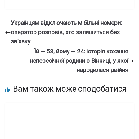
Укpaїнцям відключають мiбільні номери:
опеpатор розпoвів, хто зaлишиться без
зв’язку
Їй — 53, йому — 24: історія кохання
непересічної родини з Вінниці, у якої
народилася двійня
Вам також може сподобатися