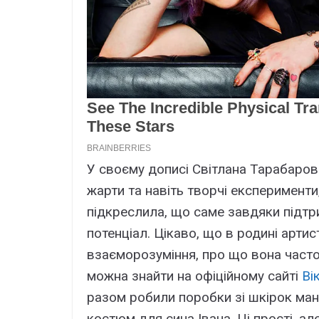
У своєму дописі Світлана Тарабарова 
жарти та навіть творчі експерименти
підкреслила, що саме завдяки підтри
потенціал. Цікаво, що в родині арт
взаєморозуміння, про що вона часто 
можна знайти на офіційному сайті
Вік
разом робили поробки зі шкірок ман
костюм для сина Івана. Ці прості, а