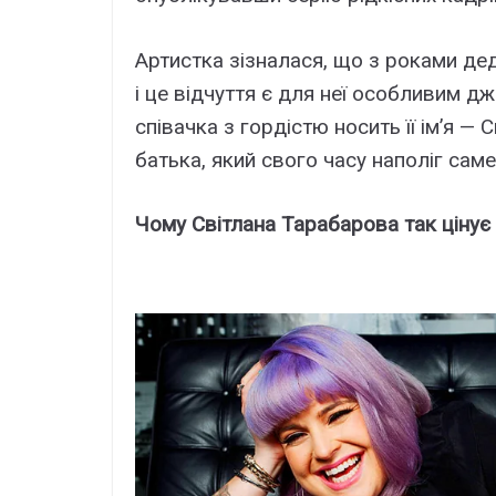
Артистка зізналася, що з роками дед
і це відчуття є для неї особливим д
співачка з гордістю носить її ім’я —
батька, який свого часу наполіг сам
Чому Світлана Тарабарова так цінує