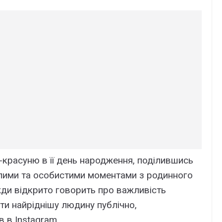
красуню в її день народження, поділившись
лими та особистими моментами з родинного
вжди відкрито говорить про важливість
ати найріднішу людину публічно,
в в Instagram.