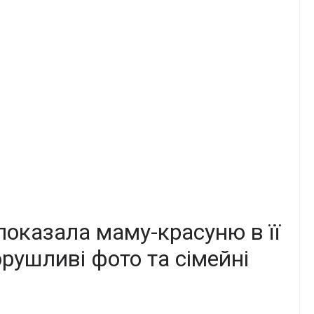
показала маму-красуню в її
рушливі фото та сімейні