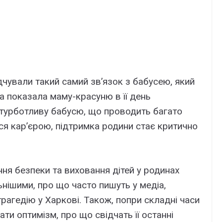
ідчували такий самий зв’язок з бабусею, який
а показала маму-красуню в її день
к турботливу бабусю, що проводить багато
ся кар’єрою, підтримка родини стає критично
ня безпеки та виховання дітей у родинах
ьнішими, про що часто пишуть у медіа,
трагедію у Харкові. Також, попри складні часи
ати оптимізм, про що свідчать її останні