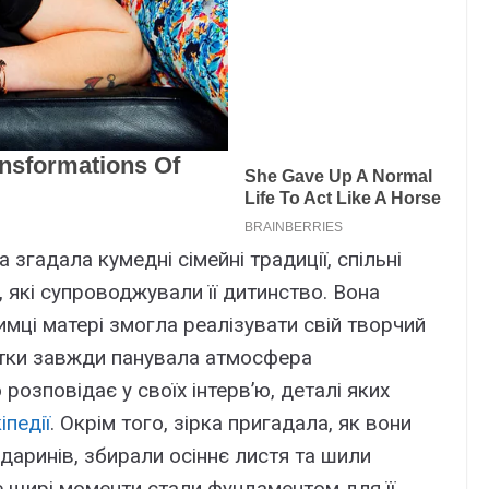
згадала кумедні сімейні традиції, спільні
, які супроводжували її дитинство. Вона
мці матері змогла реалізувати свій творчий
истки завжди панувала атмосфера
розповідає у своїх інтерв’ю, деталі яких
іпедії
. Окрім того, зірка пригадала, як вони
даринів, збирали осіннє листя та шили
ле щирі моменти стали фундаментом для її