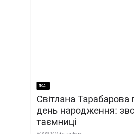
ПОДІЇ
Світлана Тарабарова 
день народження: зво
таємниці
10.05.2026
merezha.co