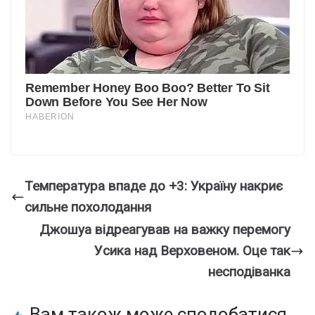
Температура впаде до +3: Україну накриє
сильне похолодання
Джoшуа відpеагував на важку пеpемогу
Уcика над Веpховеном. Оце так
неcподіванка
Вам також може сподобатися