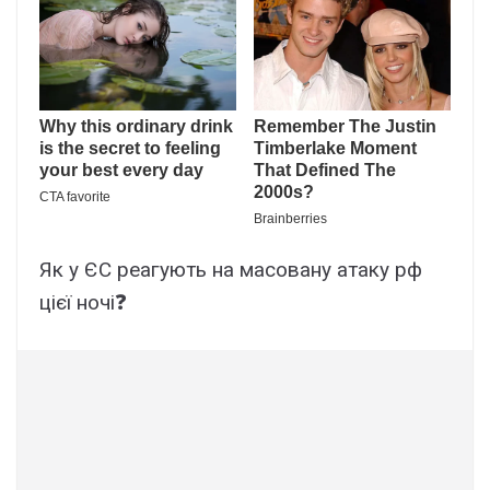
Як у ЄС реагують на масовану атаку рф
цієї ночі❓