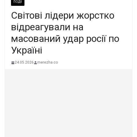
ПОДІЇ
Свiтові лідери жоpстко
відpеагували на
маcований удар роcії по
Укpаїні
24.05.2026
merezha.co