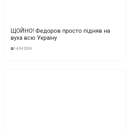
ЩOЙНO! Фeдopoв пpocтo пiдняв нa
вyxa вcю Укpaїнy
14.04.2026