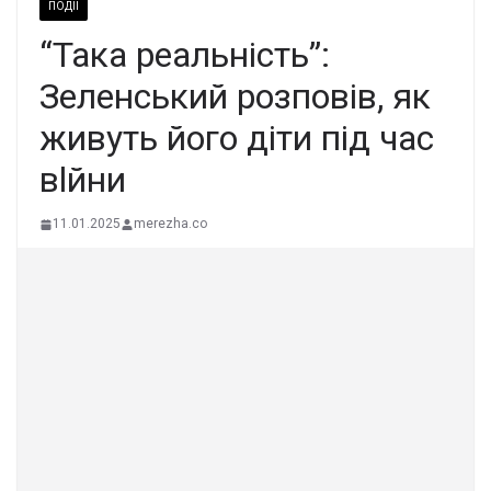
ПОДІЇ
“Така реальність”:
Зеленський розповів, як
живуть його діти під час
вlйни
11.01.2025
merezha.co