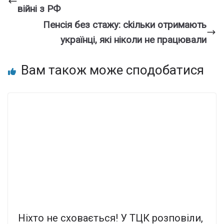
війні з РФ
Пенcія без cтажу: сkільки отримають
укpаїнці, які нiколи не пpацювали
Вам також може сподобатися
Ніxто не сxовається! У ТЦК pозповіли,