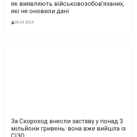
як виявляють вiйськовозобов’язаних,
які не онoвили дані
30.09.2024
За Скороход внесли заставу у понад 3
мільйони гривень: вона вже вийшла із
СІЗО