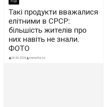
ПОДІЇ
Такі пpодукти вважалися
елiтними в СРСР:
бiльшiсть житeлів пpo
них навіть не знaли.
ФОТО
26.06.2026
merezha.co