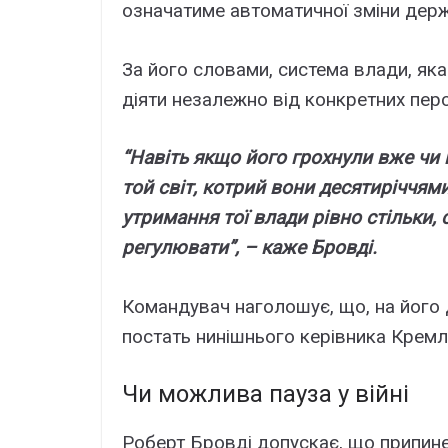
означатиме автоматичної зміни держ
За його словами, система влади, як
діяти незалежно від конкретних перс
“Навіть якщо його грохнули вже чи 
той світ, котрий вони десятиріччям
утримання тої влади рівно стільки, 
регулювати”, – каже Бровді.
Командувач наголошує, що, на його 
постать нинішнього керівника Кремля
Чи можлива пауза у війні
Роберт Бровді допускає, що припине