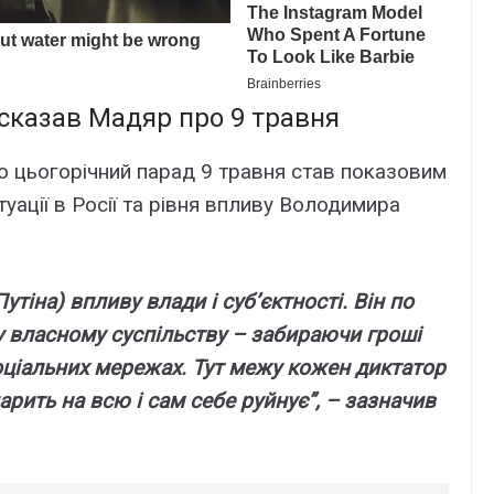
 сказав Мадяр про 9 травня
 цьогорічний парад 9 травня став показовим
уації в Росії та рівня впливу Володимира
Путіна) впливу влади і суб’єктності. Він по
у власному суспільству – забираючи гроші
соціальних мережах. Тут межу кожен диктатор
арить на всю і сам себе руйнує”, – зазначив