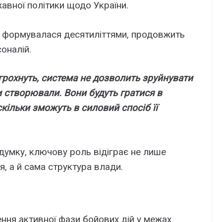
авної політики щодо України.
а формувалася десятиліттями, продовжить
оналій.
грохнуть, система не дозволить зруйнувати
и створювали. Вони будуть гратися в
скільки зможуть в силовий спосіб її
думку, ключову роль відіграє не лише
, а й сама структура влади.
ння активної фази бойових дій у межах