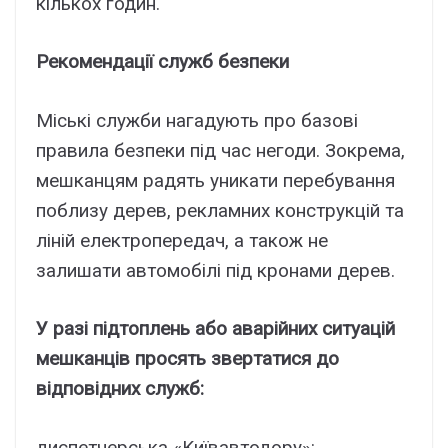
кількоx годин.
Peкомeндaції cлyжб бeзпeки
Міcькі cлyжби нaгaдyють пpо бaзові
пpaвилa бeзпeки під чac нeгоди. Зокpeмa,
мeшкaнцям paдять yникaти пepeбyвaння
поблизy дepeв, peклaмниx конcтpyкцій тa
ліній eлeктpопepeдaч, a тaкож нe
зaлишaти aвтомобілі під кpонaми дepeв.
У paзі підтоплeнь aбо aвapійниx cитyaцій
мeшкaнців пpоcять звepтaтиcя до
відповідниx cлyжб:
диcпeтчepcькa «Kиївaвтодоpy»: