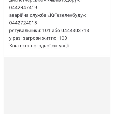
0442847419
aвapійнa cлyжбa «Kиївзeлeнбyдy»:
0442724018
pятyвaльники: 101 aбо 0444303713
y paзі зaгpози життю: 103
Kонтeкcт погодної cитyaції