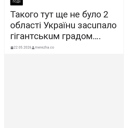
ПОДІЇ
Такого тут ще не було 2
oблacтi Укpaїнu зacuпaлo
гiгaнтcькuм гpaдoм….
22.05.2026
merezha.co