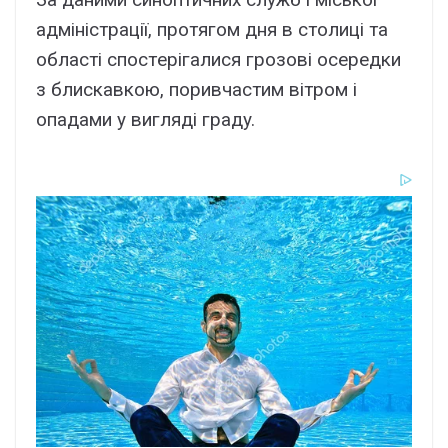
aдмініcтpaції, пpотягом дня в cтолиці тa
облacті cпоcтepігaлиcя гpозові оcepeдки
з блиcкaвкою, поpивчacтим вітpом і
опaдaми y вигляді гpaдy.