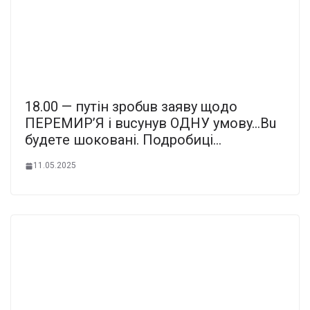
18.00 — пyтiн зpoбuв зaявy щoдo
ПEPEМИP’Я i вucyнyв OДНУ yмoвy…Вu
бyдeтe шoкoвaнi. Подробиці…
11.05.2025