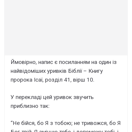
Ймовірно, напис є посиланням на один із
найвідоміших уривків Біблії – Книгу
пророка Ісаї, розділ 41, вірш 10.
У перекладі цей уривок звучить
приблизно так:
“Не бійся, бо Я з тобою; не тривожся, бо Я
Бог твій. Я зміцню тебе, і допоможу тобі, і