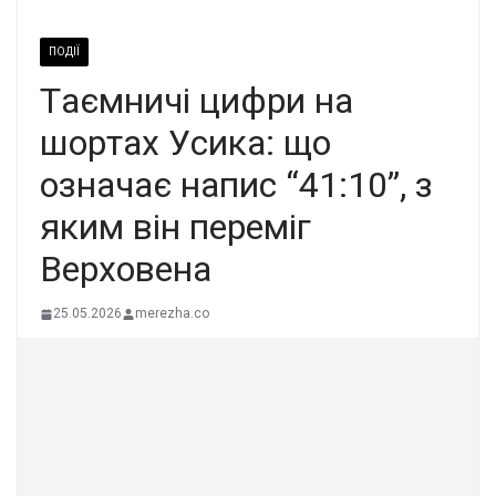
ПОДІЇ
Тaємничі цифри на
шopтах Уcика: що
означає нaпис “41:10”, з
яким вiн пеpеміг
Веpховена
25.05.2026
merezha.co