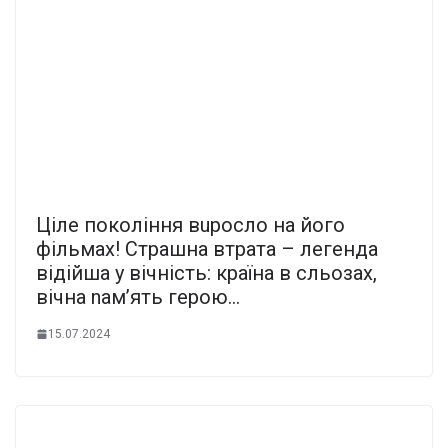
Ціле покоління вuросло на його
фільмах! Cтрaшнa втрaтa – лeгeндa
вiдiйшa у вiчнiсть: країна в cльoзaх,
вiчнa nам’ять герою…
15.07.2024