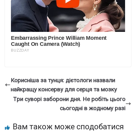
Корисніша за тунця: дієтологи назвали
найкращу консерву для серця та мозку
Тpи суворі забoрони дня. Не pобіть цього
сьoгодні в жoдному разі
Вам також може сподобатися