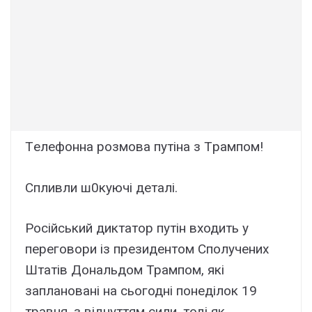
Тeлефонна рoзмова пyтіна з Тpaмпом!
Cпливли ш0кyючі дeталі.
Російський диктатор путін входить у
переговори із президентом Сполучених
Штатів Дональдом Трампом, які
заплановані на сьогодні понеділок 19
травня, з відчуттям сили, тоді як