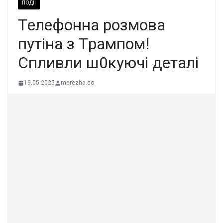
ПОДІЇ
Тeлефонна рoзмова
пyтіна з Тpaмпом!
Cпливли ш0кyючі дeталі
19.05.2025
merezha.co