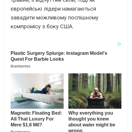
європейські лідери намагаються
завадити можливому поспішному
компромісу з боку США.