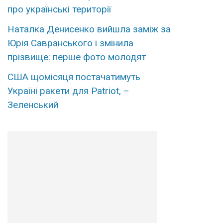
про українські території
Наталка Денисенко вийшла заміж за
Юрія Савранського і змінила
прізвище: перше фото молодят
США щомісяця постачатимуть
Україні ракети для Patriot, –
Зеленський