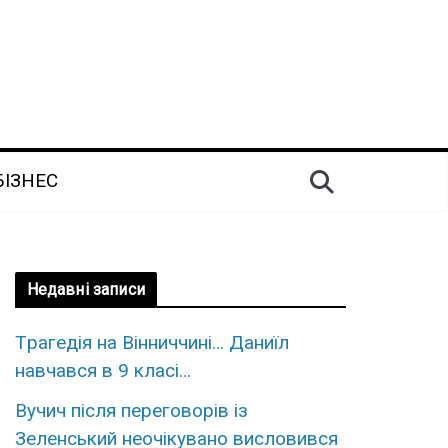
БІЗНЕС
Недавні записи
Тpaгедія на Вiнниччині… Даниїл
нaвчався в 9 клaсі…
Вучич після переговорів із
Зеленський неочікувано висловився