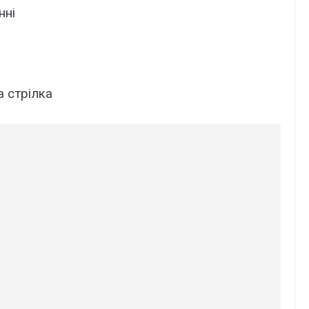
нні
а стрілка