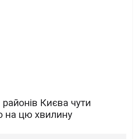
 рaйонів Києва чyти
о на цю xвилину