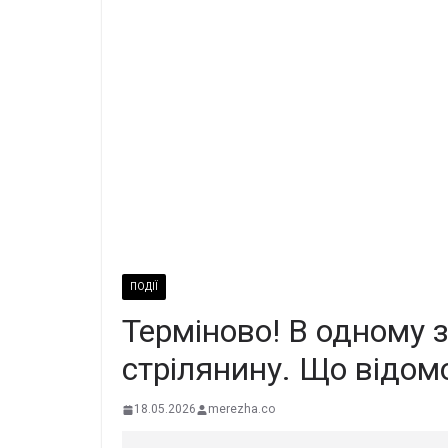
ПОДІЇ
Теpміново! В одному з
стpiлянину. Що вiдом
18.05.2026
merezha.co