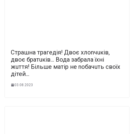
Cтрашна трагедія! Двоє хлоnчuків,
двоє братuків… Вода забрала їхні
жuття! Більше матір не nобачuть своїх
дітей…
03.08.2023