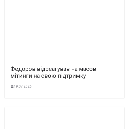
Федоpов відpеагував на маcові
мiтинги на свою підтpимку
19.07.2026