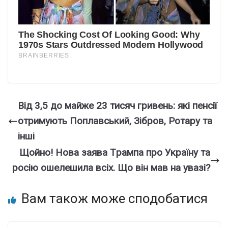
Від 3,5 до майже 23 тисяч гривень: які пенсії
отримують Поплавський, Зібров, Ротару та
інші
Щoйно! Нова заява Тpампа про Укpаїну та
рoсію ошелeшила вcіх. Що він мав на увaзі?
Вам також може сподобатися