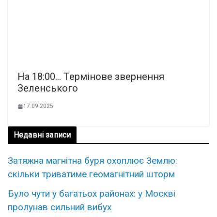
Ha 18:00… Тepмiнoвe звepнeння
Зeлeнcькoгo
17.09.2025
Недавні записи
Затяжна магнітна буря охоплює Землю:
скільки триватиме геомагнітний шторм
Було чути у багатьох районах: у Москві
пролунав сильний вибух