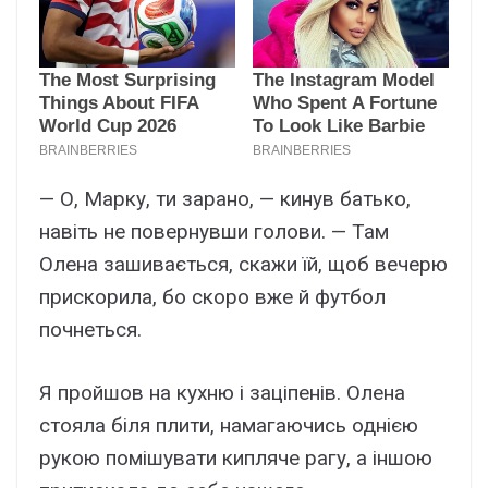
— О, Марку, ти зарано, — кинув батько,
навіть не повернувши голови. — Там
Олена зашивається, скажи їй, щоб вечерю
прискорила, бо скоро вже й футбол
почнеться.
Я пройшов на кухню і заціпенів. Олена
стояла біля плити, намагаючись однією
рукою помішувати кипляче рагу, а іншою