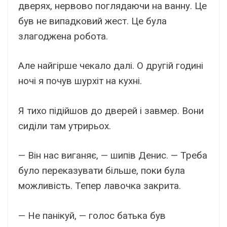
дверях, нервово поглядаючи на ванну. Це
був не випадковий жест. Це була
злагоджена робота.
Але найгірше чекало далі. О другій годині
ночі я почув шурхіт на кухні.
Я тихо підійшов до дверей і завмер. Вони
сиділи там утрирьох.
— Він нас виганяє, — шипів Денис. — Треба
було переказувати більше, поки була
можливість. Тепер лавочка закрита.
— Не панікуй, — голос батька був