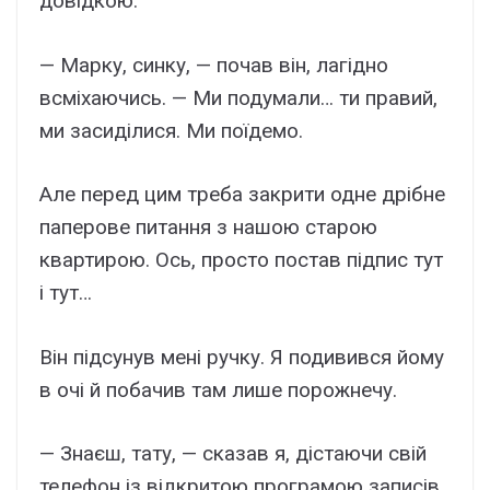
довідкою.
— Марку, синку, — почав він, лагідно
всміхаючись. — Ми подумали… ти правий,
ми засиділися. Ми поїдемо.
Але перед цим треба закрити одне дрібне
паперове питання з нашою старою
квартирою. Ось, просто постав підпис тут
і тут…
Він підсунув мені ручку. Я подивився йому
в очі й побачив там лише порожнечу.
— Знаєш, тату, — сказав я, дістаючи свій
телефон із відкритою програмою записів