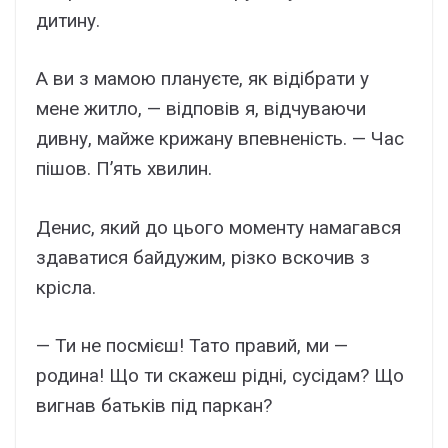
дитину.
А ви з мамою плануєте, як відібрати у
мене житло, — відповів я, відчуваючи
дивну, майже крижану впевненість. — Час
пішов. П’ять хвилин.
Денис, який до цього моменту намагався
здаватися байдужим, різко вскочив з
крісла.
— Ти не посмієш! Тато правий, ми —
родина! Що ти скажеш рідні, сусідам? Що
вигнав батьків під паркан?