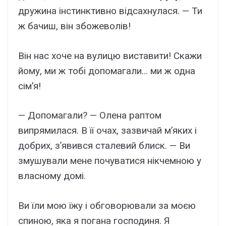
дружина інстинктивно відсахнулася. — Ти
ж бачиш, він збожеволів!
Він нас хоче на вулицю виставити! Скажи
йому, ми ж тобі допомагали… ми ж одна
сім’я!
— Допомагали? — Олена раптом
випрямилася. В її очах, зазвичай м’яких і
добрих, з’явився сталевий блиск. — Ви
змушували мене почуватися нікчемною у
власному домі.
Ви їли мою їжу і обговорювали за моєю
спиною, яка я погана господиня. Я