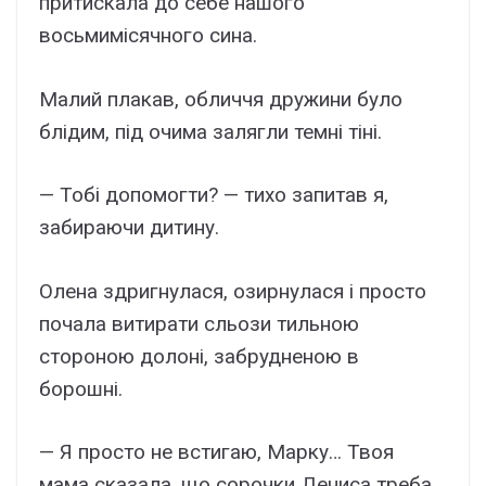
притискала до себе нашого
восьмимісячного сина.
Малий плакав, обличчя дружини було
блідим, під очима залягли темні тіні.
— Тобі допомогти? — тихо запитав я,
забираючи дитину.
Олена здригнулася, озирнулася і просто
почала витирати сльози тильною
стороною долоні, забрудненою в
борошні.
— Я просто не встигаю, Марку… Твоя
мама сказала, що сорочки Дениса треба