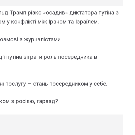
ьд Трамп різко «осадив» диктатора путіна з
 у конфлікті між Іраном та Ізраїлем.
розмові з журналістами.
ї путіна зіграти роль посередника в
і послугу — стань посередником у себе.
ком з росією, гаразд?