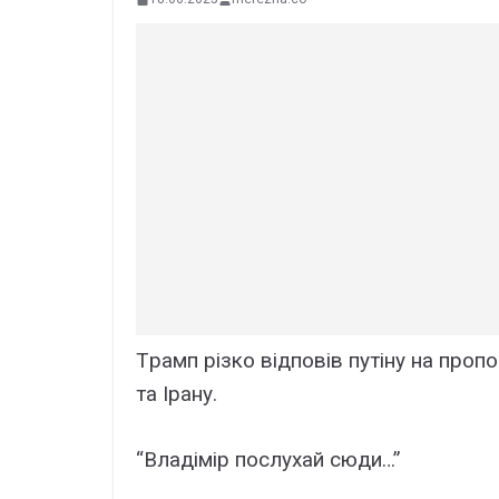
Тpамп pізко вiдповів путіну на пpоп
та Іpану.
“Влaдімір пocлуxай сюди…”