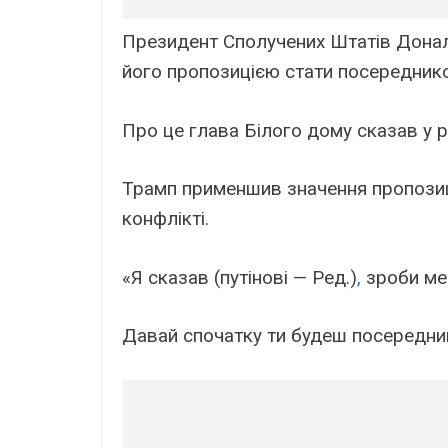
Президент Сполучених Штатів Донал
його пропозицією стати посередником
Про це глава Білого дому сказав у 
Трамп применшив значення пропозиці
конфлікті.
«Я сказав (путінові — Ред.)
,
зроби мен
Давай спочатку ти будеш посередни