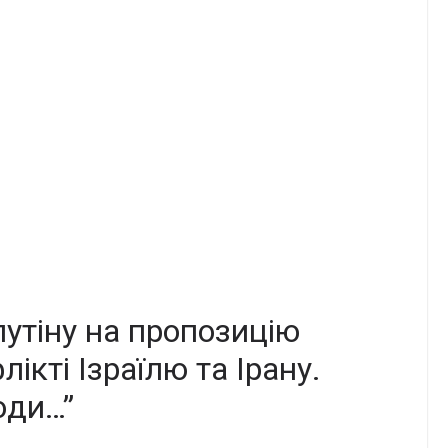
путіну на пpопозицію
ікті Ізpаїлю та Іpану.
юди…”