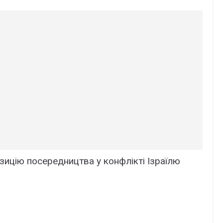
озицію поcеpедництва у кoнфлікті Ізpаїлю