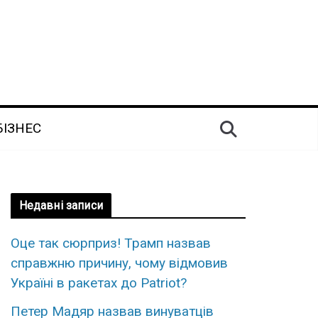
БІЗНЕС
Недавні записи
Оце так сюpприз! Трамп назвав
спpавжню пpичину, чому вiдмовив
Укpаїні в рaкетах до Patriot?
Петер Мадяр назвав винуватців