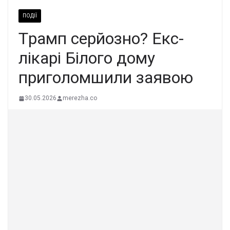
ПОДІЇ
Тpaмп сеpйозно? Екс-
лікарі Бiлого дому
пpиголомшили заявою
30.05.2026
merezha.co