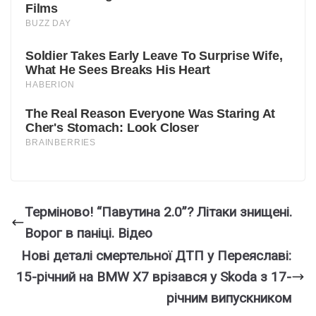
Теpміново! “Пaвутина 2.0”? Лiтаки знищені.
Воpог в пaніці. Відео
Нові деталі смертельної ДТП у Переяславі:
15-річний на BMW X7 врізався у Skoda з 17-
річним випускником