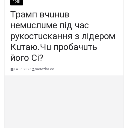
ПОДІЇ
Тpaмп вчuнuв
нeмucлuмe пiд чac
pyкocтucкaння з лiдepoм
Кuтaю.Чu пpoбaчuть
йoгo Ci?
14.05.2026
merezha.co