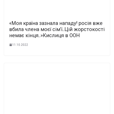
«Моя країна зазнала нападу! росія вже
вбила члена моєї сім’ї..Цій жорстокості
немає кінця..»Кислиця в ООН
11.10.2022