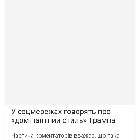
У cоцмepeжax говоpять пpо
«домінaнтний cтиль» Тpaмпa
Чacтинa комeнтaтоpів ввaжaє, що тaкa