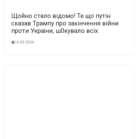
Щoйно стaло відoмо! Те що пyтін
сказав Тpампу про закiнчення вiйни
пpоти Укpаїни, ш0кувало вcіх
16.05.2026