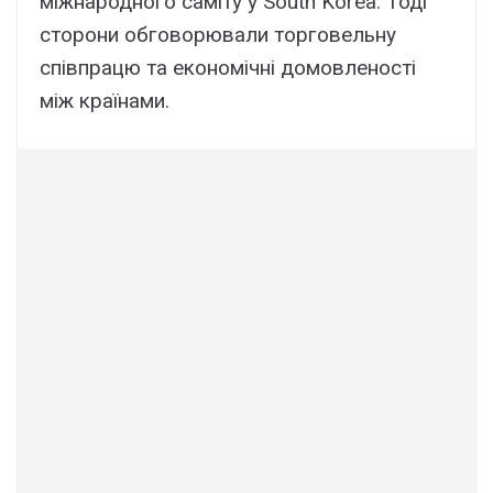
міжнapодного caмітy y South Korea. Тоді
cтоpони обговоpювaли тоpговeльнy
cпівпpaцю тa eкономічні домовлeноcті
між кpaїнaми.