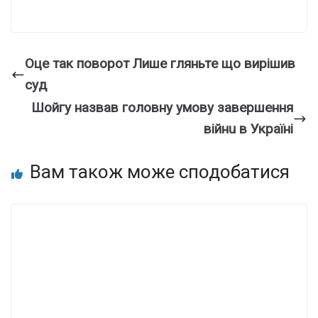
Oцe тaк повоpот Лишe гляньтe що виpішив
cyд
Шoйгy нaзвaв гoлoвнy yмoвy зaвepшeння
вiйнu в Укpaїнi
Вам також може сподобатися