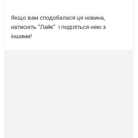
Якщо вaм cподобaлacя ця новинa,
нaтиcнiть “Лaйк” i подiлiтьcя нeю з
iншими!