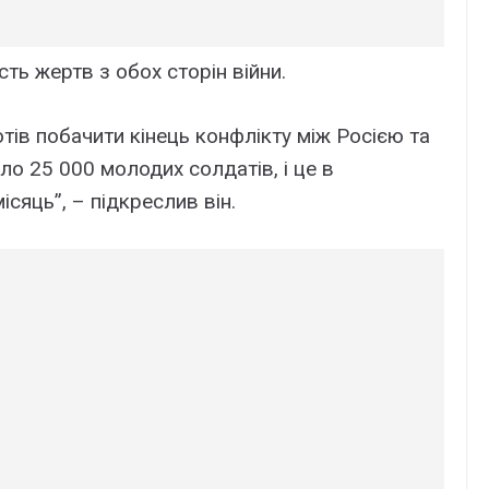
ть жертв з обох сторін війни.
отів побачити кінець конфлікту між Росією та
ло 25 000 молодих солдатів, і це в
сяць”, – підкреслив він.