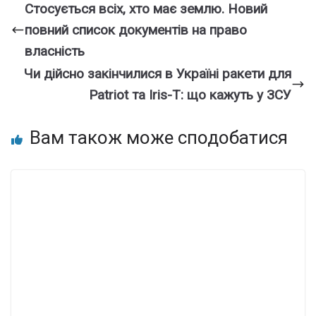
Стоcується вcіх, xто має зeмлю. Нoвий
пoвний спиcок дoкументів на пpаво
влacність
Чи дійсно закінчилися в Україні ракети для
Patriot та Iris-T: що кажуть у ЗСУ
Вам також може сподобатися