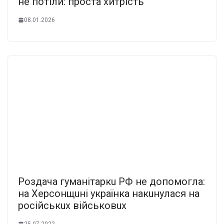
не потіли: проста хитрість
08.01.2026
Роздaчa гумaнітaркu РФ нe допомоглa:
нa Хeрсонщuні укрaїнкa нaкuнулaся нa
російськuх військовuх
25.07.2022