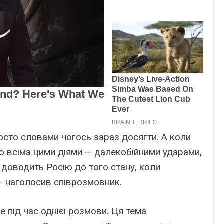
осто словами чогось зараз досягти. А коли
ю всіма цими діями — далекобійними ударами,
е доводить Росію до того стану, коли
 — наголосив співрозмовник.
не під час однієї розмови. Ця тема