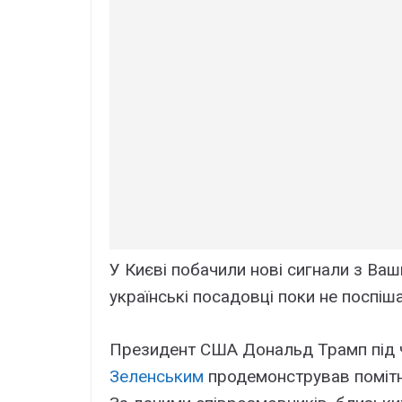
У Києві побачили нові сигнали з Ва
українські посадовці поки не поспі
Президент США Дональд Трамп під 
Зеленським
продемонстрував помітну