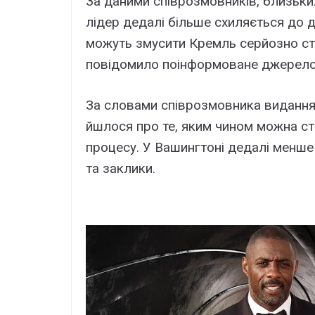
За даними співрозмовників, близьки
лідер дедалі більше схиляється до д
можуть змусити Кремль серйозно ст
повідомило поінформоване джерело 
За словами співрозмовника видання,
йшлося про те, яким чином можна с
процесу. У Вашингтоні дедалі менше
та заклики.