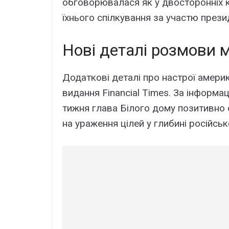
обговорювалася як у двосторонніх ко
їхнього спілкування за участю през
Нові деталі розмови 
Додаткові деталі про настрої амер
видання Financial Times. За інформац
тижня глава Білого дому позитивно о
на ураження цілей у глибині російсько