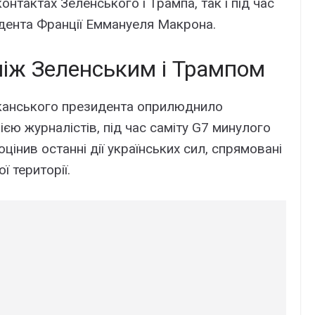
нтактах Зеленського і Трампа, так і під час
идента Франції Еммануеля Макрона.
між Зеленським і Трампом
иканського президента оприлюднило
ією журналістів, під час саміту G7 минулого
цінив останні дії українських сил, спрямовані
ї території.