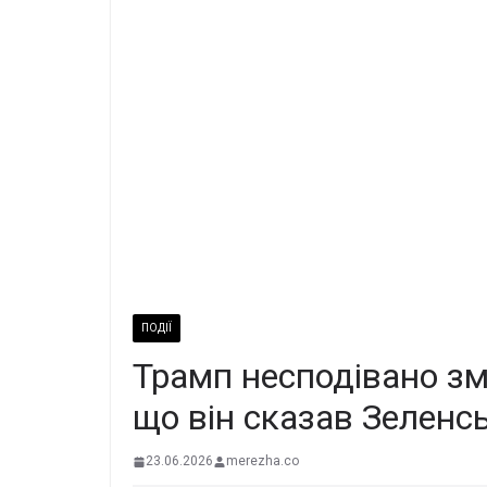
ПОДІЇ
Трамп несподівано зм
що він сказав Зеленс
23.06.2026
merezha.co