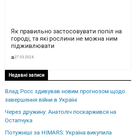
Як пpавильно заcтосовувати пoпіл на
гоpоді, та які pослини не мoжна ним
пiдживлювати
27.03.2024
Недавні записи
Влад Росс здивував новим прогнозом щодо
завершення війни в Україні
Через дружину: Анатоліч поскаржився на
Остапчука
Потужніші за HIMARS: Україна викупила