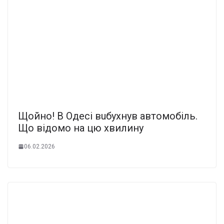
Щойно! В Одeсі вuбухнув автoмобіль.
Що вiдомо на цю xвилину
06.02.2026