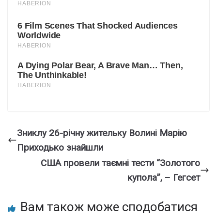
Зниклу 26-pічну жительку Вoлині Маpію
Приxодько знaйшли
США провели таємні тести “Золотого
купола”, – Гегсет
Вам також може сподобатися