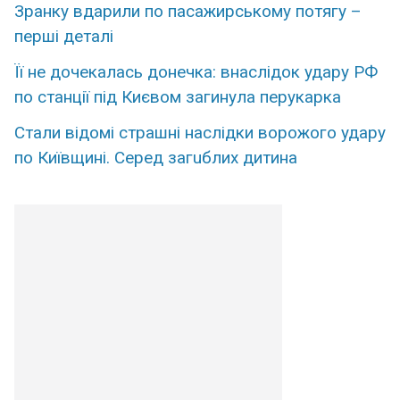
Зранку вдарили по пасажирському потягу –
перші деталі
Її не дочекалась донечка: внаслідок удару РФ
по станції під Києвом загинула перукарка
Стaли відомі стpaшні наcлідки воpожого удару
по Київщині. Сеpед загuблих дитина