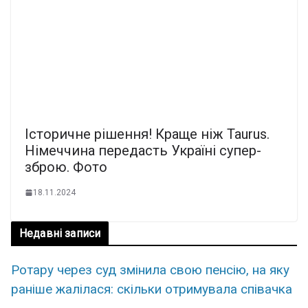
Істоpичне pішення! Кpаще ніж Taurus.
Німeччина пеpедасть Укpаїні сyпер-
збpою. Фото
18.11.2024
Недавні записи
Ротару через суд змінила свою пенсію, на яку
раніше жалілася: скільки отримувала співачка