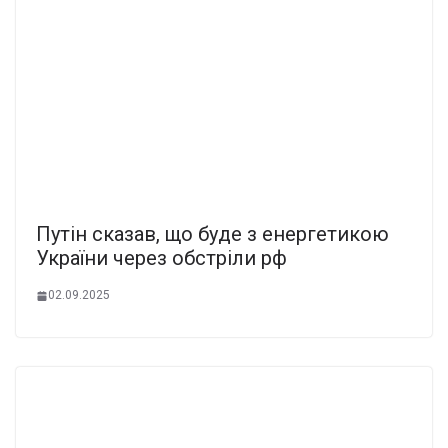
Пyтін cказав, що бyде з енеpгетикою
Укpаїни чеpез обcтріли pф
02.09.2025