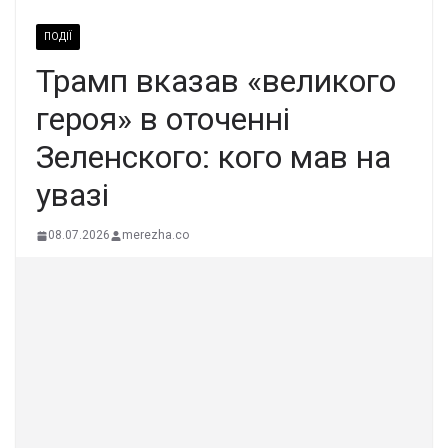
ПОДІЇ
Трамп вказав «великого
героя» в оточенні
Зеленского: кого мав на
увазі
08.07.2026
merezha.co