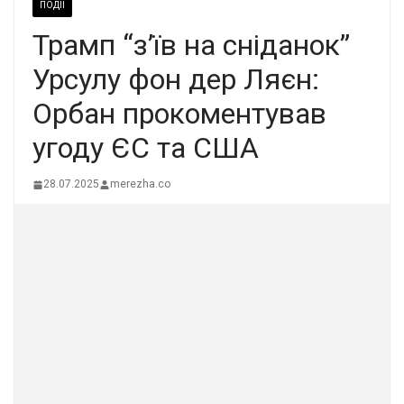
ПОДІЇ
Трамп “з’їв на сніданок”
Урсулу фон дер Ляєн:
Орбан прокоментував
угоду ЄС та США
28.07.2025
merezha.co