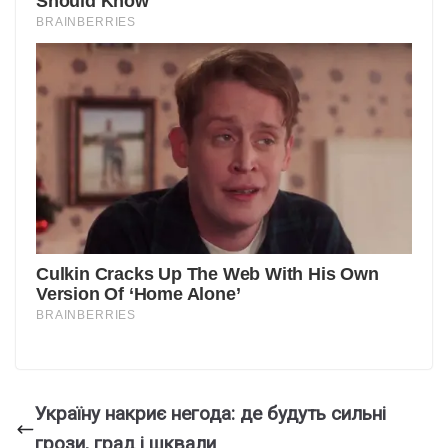
Україну накриє негода: де будуть сильні
грози, град і шквали