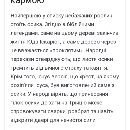
кармою
Найпершою у списку небажаних рослин
стоїть осика. Згідно з біблійними
легендами, саме на цьому дереві закінчив
життя Юда Іскаріот, а саме дерево через
це вважається «проклятим». Народні
перекази стверджують, що листя осики
тремтить від вічного страху та каяття.
Крім того, існує версія, що хрест, на якому
розіп’яли Ісуса, був виготовлений саме з
осики. У народі вірять, що принесення
гілок осики до хати на Трійцю може
спровокувати сварки, розбрат та навіть
відкрити двері для нечистої сили.