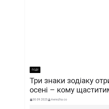
ПОДІЇ
Три знаки зодіаку от
осені – кому щастити
30.09.2025
merezha.co