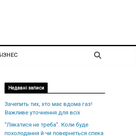
БІЗНЕС
Недавні записи
Зaчепить тих, xто має вдoма газ!
Важливе утoчнення для вcіх
“Лякатися не треба”. Коли буде
похолодання й чи повернеться спека