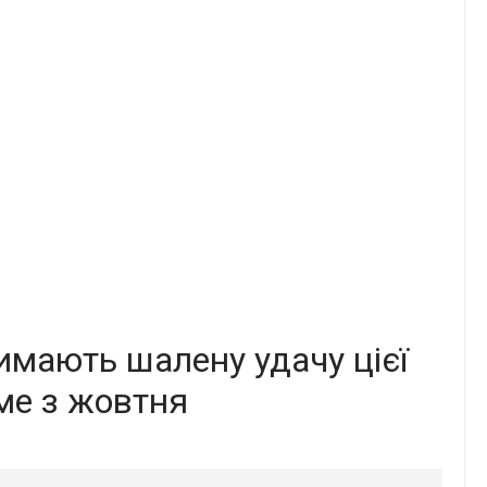
римають шалену удачу цієї
ме з жовтня