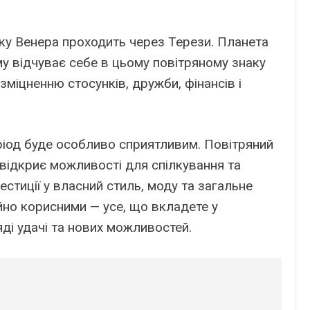
ку Венера проходить через Терези. Планета
му відчуває себе в цьому повітряному знаку
міцненню стосунків, дружби, фінансів і
ріод буде особливо сприятливим. Повітряний
 відкриє можливості для спілкування та
вестиції у власний стиль, моду та загальне
но корисними — усе, що вкладете у
ді удачі та нових можливостей.