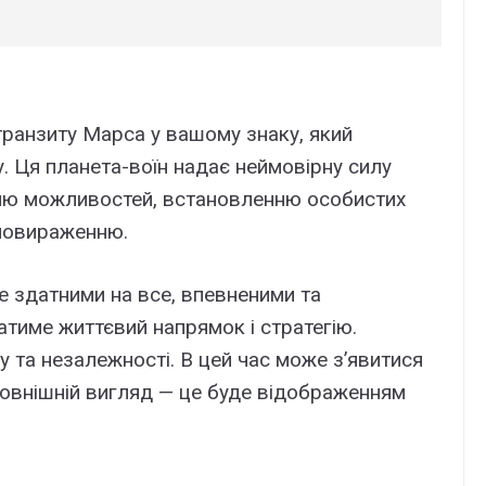
транзиту Марса у вашому знаку, який
. Ця планета-воїн надає неймовірну силу
ню можливостей, встановленню особистих
амовираженню.
е здатними на все, впевненими та
атиме життєвий напрямок і стратегію.
 та незалежності. В цей час може з’явитися
 зовнішній вигляд — це буде відображенням