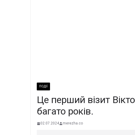
ПОДІЇ
Це перший візит Вікт
багато років.
02.07.2024
merezha.co