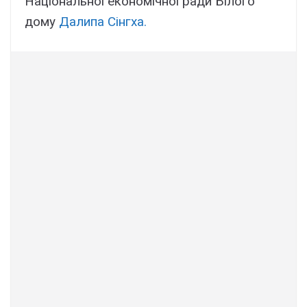
Національної економічної ради Білого
дому
Далипа Сінгха.