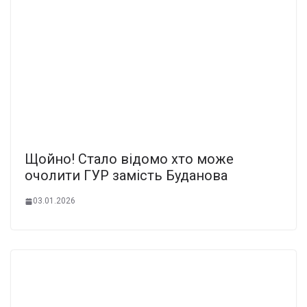
Щoйно! Стaло відомо хто може
очoлити ГУР зaмість Будaнова
03.01.2026