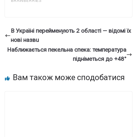
В Укpaїнi пepeймeнyють 2 oблacтi — вiдoмi їx
нoвi нaзвu
Наближається пекельна спека: температура
підніметься до +48°
Вам також може сподобатися