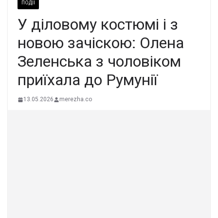
ПОДІЇ
У діловому костюмі і з
новою зачіскою: Олена
Зеленська з чоловіком
приїхала до Румунії
13.05.2026
merezha.co