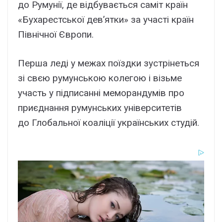
до Румунії, де відбувається саміт країн
«Бухарестської дев’ятки» за участі країн
Північної Європи.
Перша леді у межах поїздки зустрінеться
зі свєю румунською колегою і візьме
участь у підписанні меморандумів про
приєднання румунських університетів
до Глобальної коаліції українських студій.