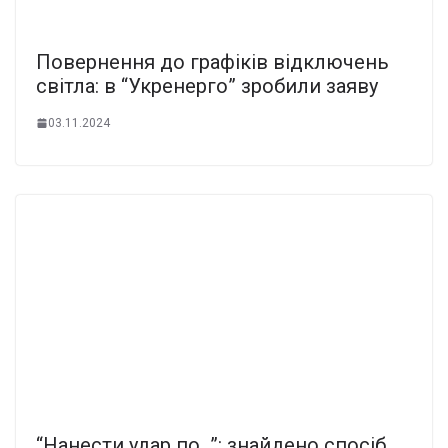
Повернення до графіків відключень
світла: в “Укренерго” зробили заяву
03.11.2024
“Нанести удар по…”: знайдено спосіб,