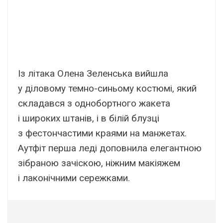
Із літака Олена Зеленська вийшла
у діловому темно-синьому костюмі, який
складався з однобортного жакета
і широких штанів, і в білій блузці
з фестончастими краями на манжетах.
Аутфіт перша леді доповнила елегантною
зібраною зачіскою, ніжним макіяжем
і лаконічними сережками.