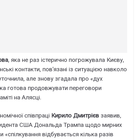
ова
, яка не раз істерично погрожувала Києву,
ські контакти, пов’язані із ситуацією навколо
уточнила, але знову згадала про «дух
орка готова продовжувати переговори
міті на Алясці.
номічної співпраці
Кирило Дмитрієв
заявив,
езидента США Дональда Трампа щодо мирних
ми «спілкування відбувається кілька разів