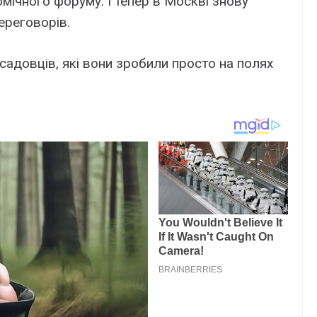
ічного форуму. І тепер в Москві знову
ереговорів.
садовців, які вони зробили просто на полях