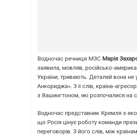
Водночас речниця МЗС
Марія Захар
заявила, мовляв, російсько-американ
України, тривають. Деталей вона не 
Анкориджа». З її слів, країна-агрес
з Вашингтоном, які розпочалися на са
Водночас представник Кремля з еко
що Росія цінує роботу команди пр
переговорів. З його слів, між країна