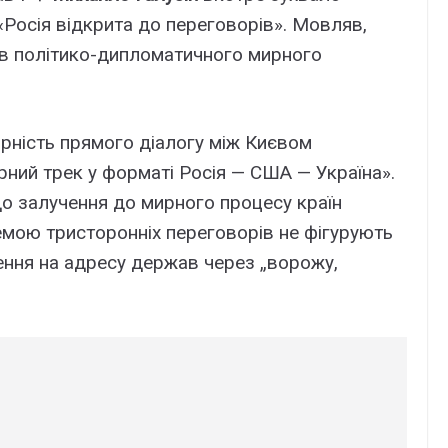
«Росія відкрита до переговорів». Мовляв,
в політико-дипломатичного мирного
ірність прямого діалогу між Києвом
ний трек у форматі Росія — США — Україна».
до залучення до мирного процесу країн
хемою тристоронніх переговорів не фігурують
ачення на адресу держав через „ворожу,