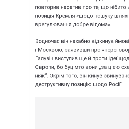
повторив наратив про те, що нібито 
позиція Кремля «щодо пошуку шляхі
врегулювання добре відома».
Водночас він нахабно відкинув ймов
і Москвою, заявивши про «переговор
Галузін виступив ще й проти ідеї що
Європи, бо буцімто вони „за цією с
ніяк“. Окрім того, він кинув звинув
деструктивну позицію щодо Росії“.