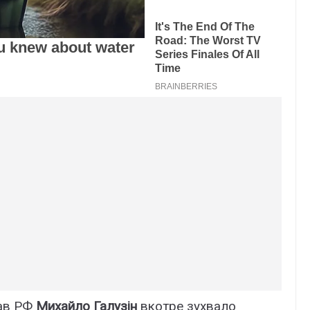
рав РФ
Михайло Галузін
вкотре зухвало