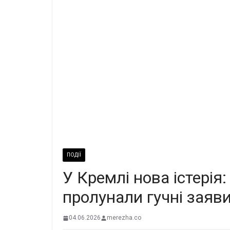
ПОДІЇ
У Кремлі нова істерія:
пролунали гучні заяв
04.06.2026
merezha.co