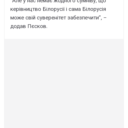
“Але у нас немає жодного сумніву, що
керівництво Білорусії і сама Білорусія
може свій суверенітет забезпечити”, –
додав Пєсков.