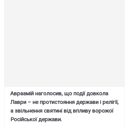
Авраамій наголосив, що події довкола
Лаври – не протистояння держави і релігії,
а звільнення святині від впливу ворожої
Російської держави.