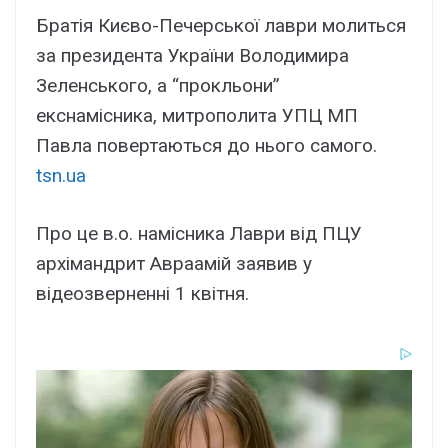
Братія Києво-Печерської лаври молиться
за президента України Володимира
Зеленського, а “прокльони”
екснамісника, митрополита УПЦ МП
Павла повертаються до нього самого.
tsn.ua
Про це в.о. намісника Лаври від ПЦУ
архімандрит Авраамій заявив у
відеозверненні 1 квітня.