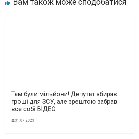
Вам також може сподобатися
Там були мiльйони! Депутат збиpав
гpоші для ЗСУ, але зpештою забpав
все собі ВІДЕО
31.07.2023