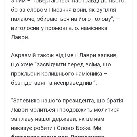
з ним – повертаються насправді до нього,
бо за словом Писання вони, як вугілля
палаюче, збираються на його голову”, –
виголосив у промові в. о. намісника
Лаври.
Авраамій також від імені Лаври заявив,
що хоче “засвідчити перед всіма, що
прокльони колишнього намісника –
безпідставні та несправедливі”.
“Запевняю нашого президента, що братія
Лаври молиться і продовжить молитися
за главу нашої держави, як це нам
наказує робити і Слово Боже.
Ми