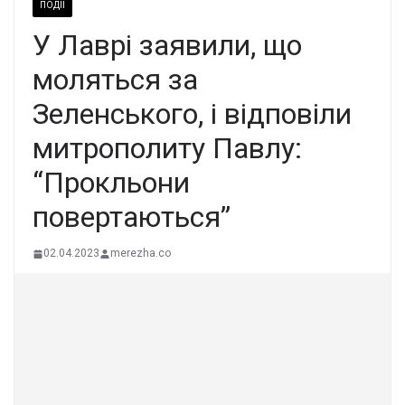
ПОДІЇ
У Лаврі заявили, що
моляться за
Зеленського, і відповіли
митрополиту Павлу:
“Прокльони
повертаються”
02.04.2023
merezha.co