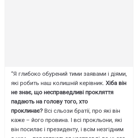
“Я глибоко обурений тими заявами і діями,
які робить наш колишній керівник.
Хіба він
не знає, що несправедливі прокляття
падають на голову того, хто
проклинає?
Всі сльози братії, про які він
каже – його провина. І всі прокльони, які
він посилає і президенту, і всім незгідним