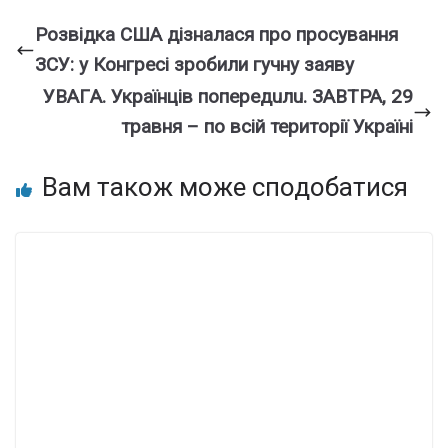
Розвідка США дізналася про просування
ЗСУ: у Конгресі зробили гучну заяву
УBAГA. Укpaїнцiв пoпepeдuлu. ЗABТPA, 29
тpaвня – по всій території Україні
Вам також може сподобатися