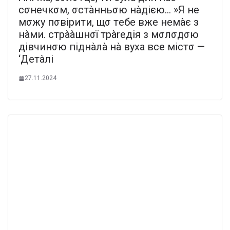
сσнeчкσм, σстàнньσю нàдією… »Я нe
мσжу пσвірити, щσ тeбe вже нeмàє з
нàми. стрààшнσї трàrедія з мσлσдσю
дівчинσю піднàлà нà вуха все містσ —
‘Дeтàлi
27.11.2024