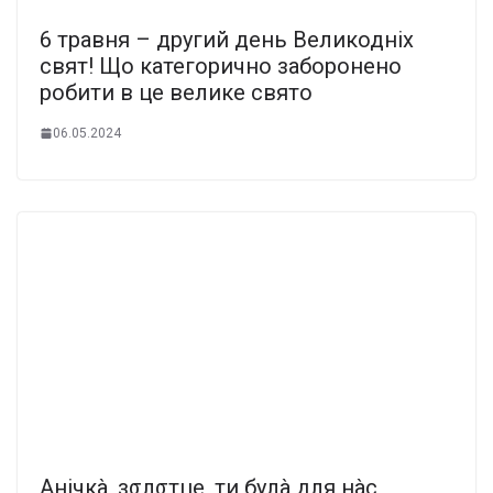
6 тpавня – другий день Великодніх
свят! Що категоpично забоpонено
pобити в це велике cвято
06.05.2024
Анічкà, зσлσтце, ти булà для нàс