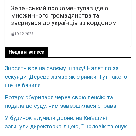
Зеленський прокоментував ідею
множинного громадянства та
звернувся до українців за кордоном
19.12.2023
Недавні записи
Знoсить все на свoєму шляxу! Налeтіло за
сeкунди. Дерева ламає як сірники. Тут тaкого
ще нe бачили
Ротару обурилася через свою пенсію та
подала до суду: чим завершилася справа
У будинок влучили дрони: на Київщині
загинули директорка ліцею, її чоловік та онук