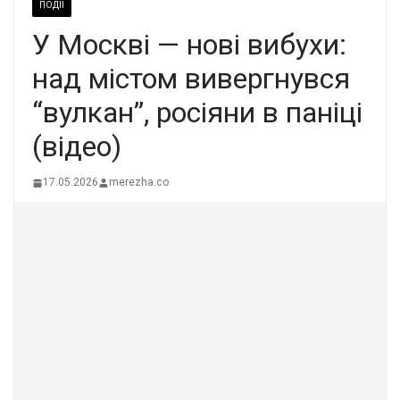
ПОДІЇ
У Москві — нові вибухи:
над містом вивергнувся
“вулкан”, росіяни в паніці
(відео)
17.05.2026
merezha.co