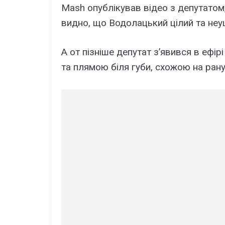
Mash опублікував відео з депутатом,
видно, що Водолацький цілий та не
А от пізніше депутат з’явився в ефір
та плямою біля губи, схожою на ран