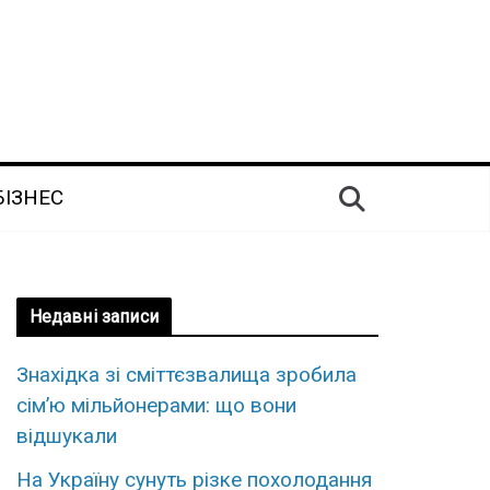
БІЗНЕС
Недавні записи
Знахідка зі сміттєзвалища зробила
сім’ю мільйонерами: що вони
відшукали
На Україну сунуть різке похолодання