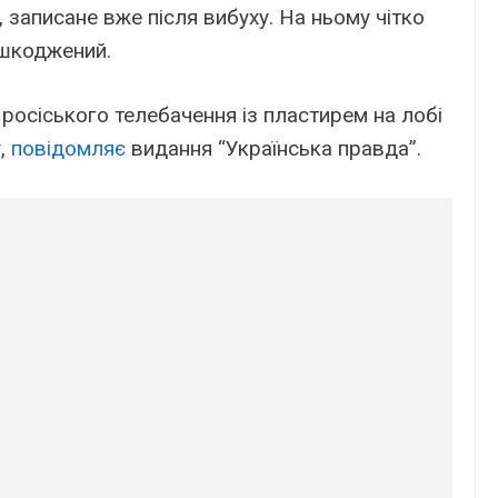
 записане вже після вибуху. На ньому чітко
ушкоджений.
і росіського телебачення із пластирем на лобі
у,
повідомляє
видання “Українська правда”.