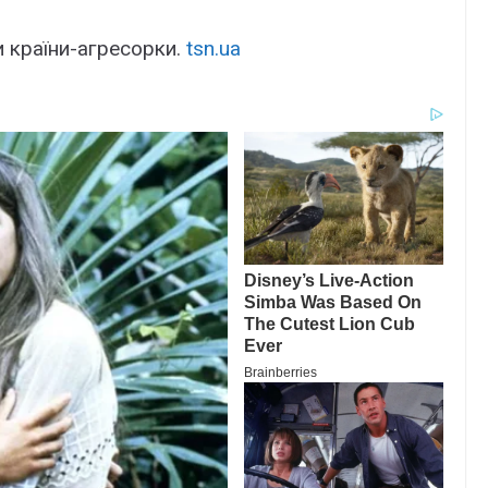
 країни-агресорки.
tsn.ua