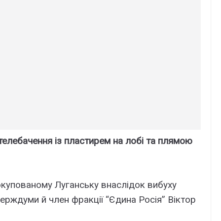
 телебачення із пластирем на лобі та плямою
 окупованому Луганську внаслідок вибуху
ерждуми й член фракції “Єдина Росія” Віктор