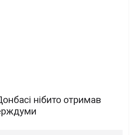
Донбасі нібито отримав
Держдуми