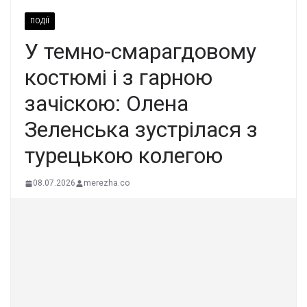
ПОДІЇ
У темно-смарагдовому
костюмі і з гарною
зачіскою: Олена
Зеленська зустрілася з
турецькою колегою
08.07.2026
merezha.co