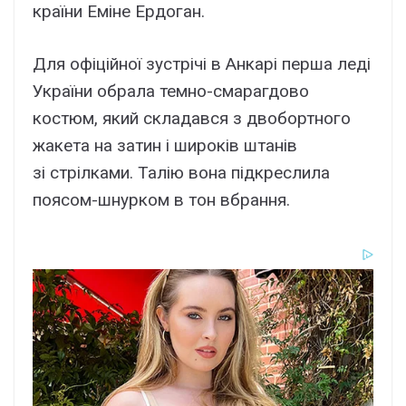
країни Еміне Ердоган.
Для офіційної зустрічі в Анкарі перша леді
України обрала темно-смарагдово
костюм, який складався з двобортного
жакета на затин і широків штанів
зі стрілками. Талію вона підкреслила
поясом-шнурком в тон вбрання.