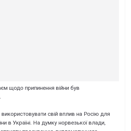
таєм щодо припинення війни був
.
е
використовувати свій вплив на Росію для
и в Україні. На думку норвезької влади,