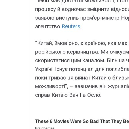
Пекін має достатні можливості, що
процесу й водночас зміцнити віднос
заявою виступив прем’єр-міністр Но
агентство
Reuters
.
“Китай, ймовірно, є країною, яка ма
російського керівництва. Ми очікуєм
скористатися цим каналом. Більша ч
Україні. Існує потенціал для поглиб
поки триває ця війна і Китай є близь
можливості”, – зазначив він журналі
справ Китаю Ван І в Осло.