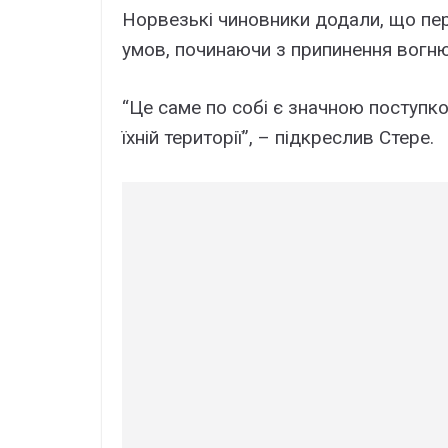
Норвезькі чиновники додали, що пе
умов, починаючи з припинення вогню н
“Це саме по собі є значною поступко
їхній території”, – підкреслив Стере.