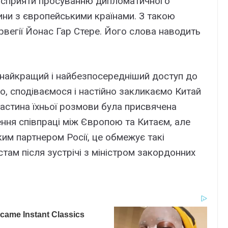
б сприяти просуванню дипломатичного
ини з європейськими країнами. З такою
рвегії Йонас Гар Стере. Його слова наводить
є найкращий і найбезпосередніший доступ до
о, сподіваємося і настійно закликаємо Китай
астина їхньої розмови була присвячена
лення співпраці між Європою та Китаєм, але
ким партнером Росії, це обмежує такі
стам після зустрічі з міністром закордонних