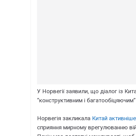
У Норвегії заявили, що діалог із Ки
“конструктивним і багатообіцяючим”
Норвегія закликала
Китай активніш
сприяння мирному врегулюванню війн