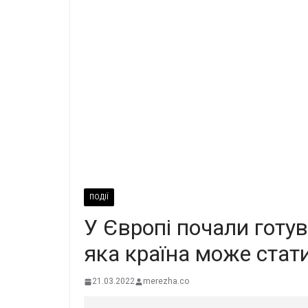
ПОДІЇ
У Європі почали готу
яка країна може стат
21.03.2022
merezha.co