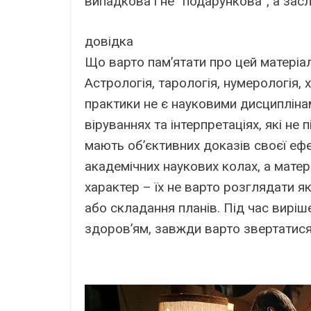
випадкова і не “подарункова”, а за
довідка
Що варто пам’ятати про цей матеріа
Астрологія, тарологія, нумерологія, 
практики не є науковими дисциплінам
віруваннях та інтерпретаціях, які не
мають об’єктивних доказів своєї ефе
академічних наукових колах, а мате
характер – їх не варто розглядати я
або складання планів. Під час виріш
здоров’ям, завжди варто звертатися