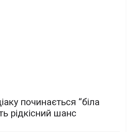
діаку починається “біла
ть рідкісний шанс