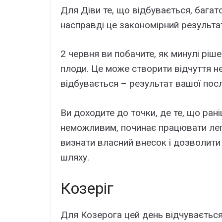
Для Діви те, що відбувається, багат
насправді це закономірний результа
2 червня ви побачите, як минулі ріш
плоди. Це може створити відчуття не
відбувається – результат вашої посл
Ви доходите до точки, де те, що ра
неможливим, починає працювати легк
визнати власний внесок і дозволити
шляху.
Козеріг
Для Козерога цей день відчуваєтьс