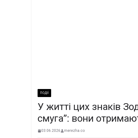
ПОДІЇ
У житті цих знаків Зо
смуга”: вони отримаю
03.06.2026
merezha.co