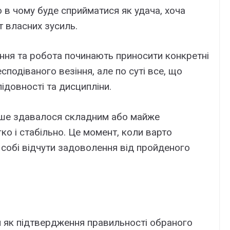
о в чому буде сприйматися як удача, хоча
т власних зусиль.
ення та робота починають приносити конкретні
сподіваного везіння, але по суті все, що
ідовності та дисципліни.
ніше здавалося складним або майже
о і стабільно. Це момент, коли варто
 собі відчути задоволення від пройденого
я як підтвердження правильності обраного