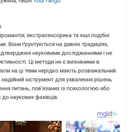
служена, пише
YourTango
.
л
хіромантія, екстрасенсорика та інші подібні
и. Вони ґрунтуються на давніх традиціях,
 підтверджені науковими дослідженнями і не
ктивності. Ці методи не є визнаними в
ріали на ці теми нерідко мають розважальний
к надійний інструмент для ухвалення рішень
ення питань, пов’язаних із психологією або
 до наукових фахівців.