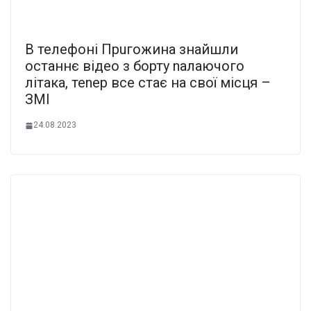
В телефоні Прuгожина знайшли
останнє відео з борту nалаючого
літака, теnер все стає на свої місця –
ЗМІ
24.08.2023