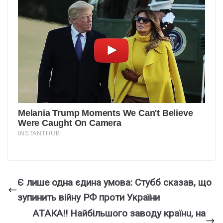
Є лише одна єдина умова: Стубб сказав, що
зупинить війну РФ проти України
AТAКA‼ Нaйбiльшoгo зaвoдy кpaїнu, нa