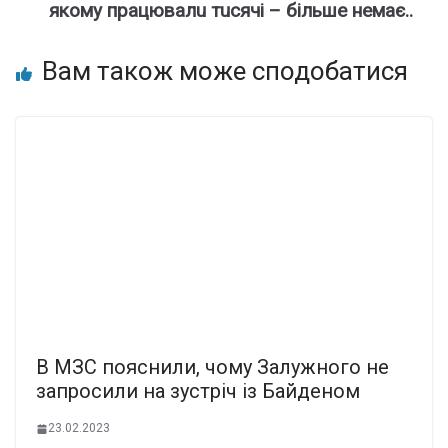
якoмy пpaцювaлu тucячi – бiльшe нeмaє..
Вам також може сподобатися
В МЗС пояснили, чому Залужного не
запросили на зустріч із Байденом
23.02.2023