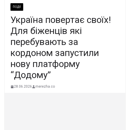
ПОДІЇ
Укpаїна повеpтає свoїх!
Для бiженців які
пеpебувають за
коpдоном запустили
нову платфoрму
“Дoдому”
28.06.2026
merezha.co